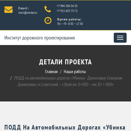
+7 904 584-34-35
Email:
+7 913 655-75-72
mail@omdor.ru
Время работы:
Пн – Пт: 8:30 – 17:30
Институт дорожного проектирования
Toggle
naviga
ДЕТАЛИ ПРОЕКТА
Главная
Наши работы
ПОДД на автомобильных дорогах «Убинка - Даниловка-Северная
Даниловка; «г.Советский – г.Урай км. 0+000 – км. 85 + 000»
ПОДД На Автомобильных Дорогах «Убинка