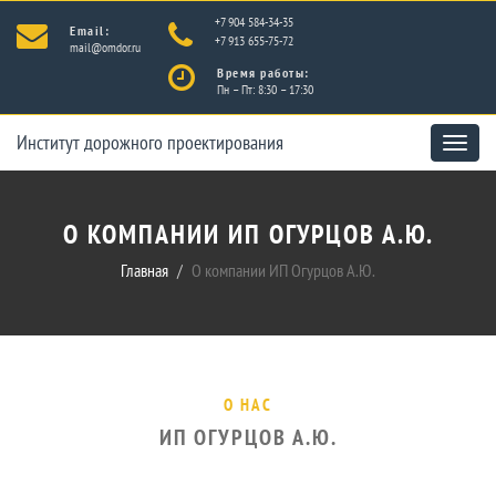
+7 904 584-34-35
Email:
+7 913 655-75-72
mail@omdor.ru
Время работы:
Пн – Пт: 8:30 – 17:30
Институт дорожного проектирования
Toggle
naviga
О КОМПАНИИ ИП ОГУРЦОВ А.Ю.
Главная
О компании ИП Огурцов А.Ю.
О НАС
ИП ОГУРЦОВ А.Ю.