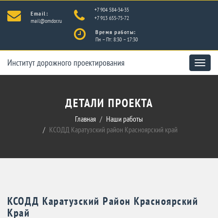
+7 904 584-34-35
Email:
+7 913 655-75-72
mail@omdor.ru
Время работы:
Пн – Пт: 8:30 – 17:30
Институт дорожного проектирования
Toggle
naviga
ДЕТАЛИ ПРОЕКТА
Главная
Наши работы
КСОДД Каратузский район Красноярский край
КСОДД Каратузский Район Красноярский
Край