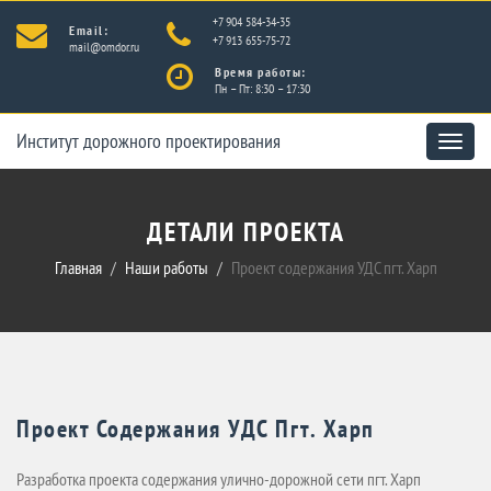
+7 904 584-34-35
Email:
+7 913 655-75-72
mail@omdor.ru
Время работы:
Пн – Пт: 8:30 – 17:30
Институт дорожного проектирования
Toggle
naviga
ДЕТАЛИ ПРОЕКТА
Главная
Наши работы
Проект содержания УДС пгт. Харп
Проект Содержания УДС Пгт. Харп
Разработка проекта содержания улично-дорожной сети пгт. Харп