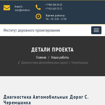
+7 904 584-34-35
Email:
+7 913 655-75-72
mail@omdor.ru
Время работы:
Пн – Пт: 8:30 – 17:30
Институт дорожного проектирования
Toggle
naviga
ДЕТАЛИ ПРОЕКТА
Главная
Наши работы
Диагностика автомобильных дорог с. Черемшанка
Диагностика Автомобильных Дорог С.
Черемшанка